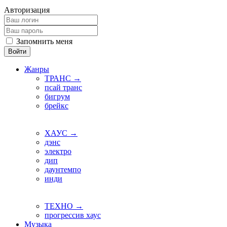
Авторизация
Запомнить меня
Войти
Жанры
ТРАНС →
псай транс
бигрум
брейкс
ХАУС →
дэнс
электро
дип
даунтемпо
инди
ТЕХНО →
прогрессив хаус
Музыка