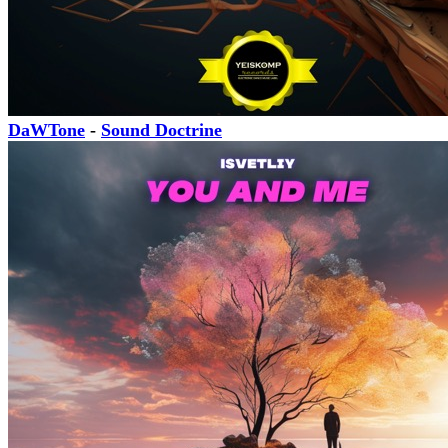
DaWTone
-
Sound Doctrine