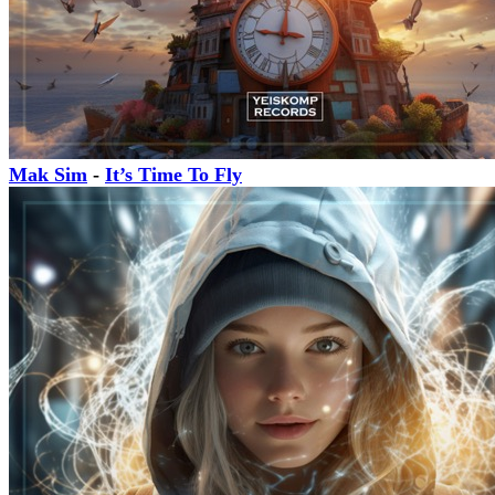
Mak Sim
-
It’s Time To Fly