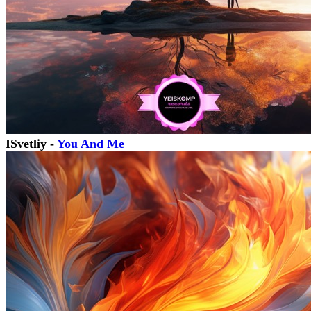
ISvetliy -
You And Me