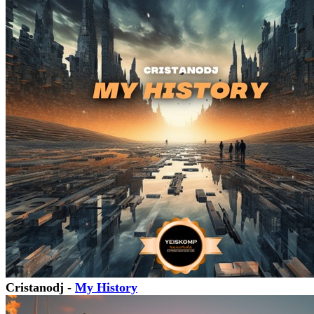
Cristanodj -
My History