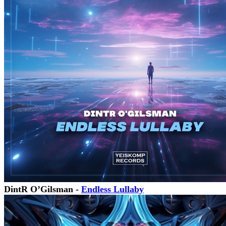
DintR O’Gilsman -
Endless Lullaby