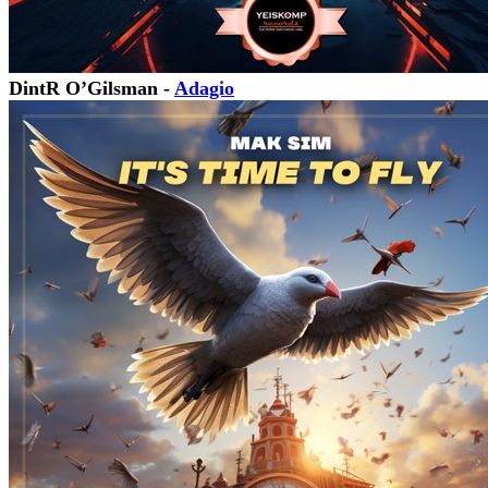
DintR O’Gilsman -
Adagio