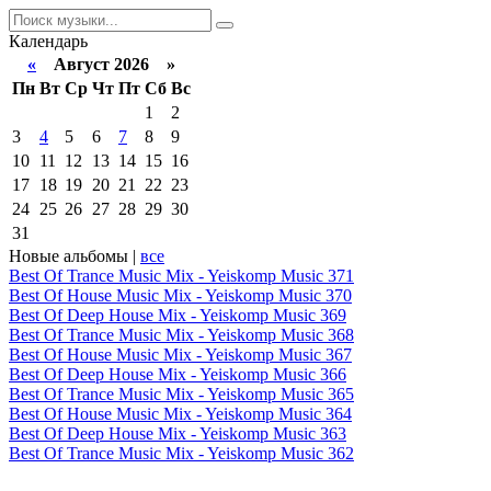
Календарь
«
Август 2026 »
Пн
Вт
Ср
Чт
Пт
Сб
Вс
1
2
3
4
5
6
7
8
9
10
11
12
13
14
15
16
17
18
19
20
21
22
23
24
25
26
27
28
29
30
31
Новые альбомы |
все
Best Of Trance Music Mix - Yeiskomp Music 371
Best Of House Music Mix - Yeiskomp Music 370
Best Of Deep House Mix - Yeiskomp Music 369
Best Of Trance Music Mix - Yeiskomp Music 368
Best Of House Music Mix - Yeiskomp Music 367
Best Of Deep House Mix - Yeiskomp Music 366
Best Of Trance Music Mix - Yeiskomp Music 365
Best Of House Music Mix - Yeiskomp Music 364
Best Of Deep House Mix - Yeiskomp Music 363
Best Of Trance Music Mix - Yeiskomp Music 362