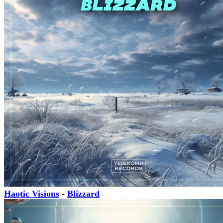
Haotic Visions
-
Blizzard