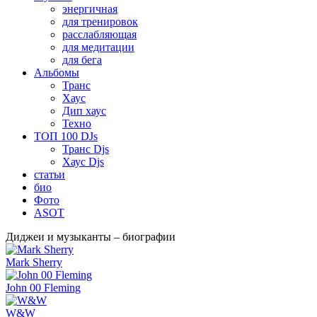
энергичная
для тренировок
расслабляющая
для медитации
для бега
Альбомы
Транс
Хаус
Дип хаус
Техно
ТОП 100 DJs
Транс Djs
Хаус Djs
статьи
био
Фото
ASOT
Диджеи и музыканты – биографии
Mark Sherry
John 00 Fleming
W&W