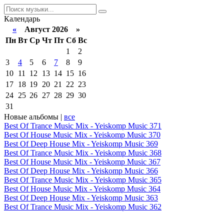
Календарь
«
Август 2026 »
Пн
Вт
Ср
Чт
Пт
Сб
Вс
1
2
3
4
5
6
7
8
9
10
11
12
13
14
15
16
17
18
19
20
21
22
23
24
25
26
27
28
29
30
31
Новые альбомы |
все
Best Of Trance Music Mix - Yeiskomp Music 371
Best Of House Music Mix - Yeiskomp Music 370
Best Of Deep House Mix - Yeiskomp Music 369
Best Of Trance Music Mix - Yeiskomp Music 368
Best Of House Music Mix - Yeiskomp Music 367
Best Of Deep House Mix - Yeiskomp Music 366
Best Of Trance Music Mix - Yeiskomp Music 365
Best Of House Music Mix - Yeiskomp Music 364
Best Of Deep House Mix - Yeiskomp Music 363
Best Of Trance Music Mix - Yeiskomp Music 362