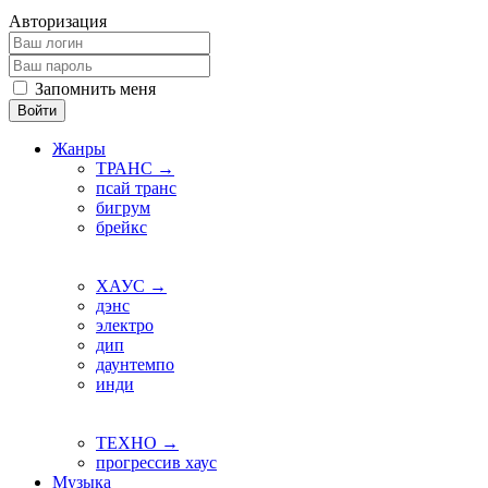
Авторизация
Запомнить меня
Войти
Жанры
ТРАНС →
псай транс
бигрум
брейкс
ХАУС →
дэнс
электро
дип
даунтемпо
инди
ТЕХНО →
прогрессив хаус
Музыка