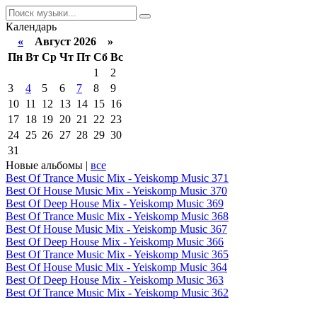
Календарь
«
Август 2026 »
Пн
Вт
Ср
Чт
Пт
Сб
Вс
1
2
3
4
5
6
7
8
9
10
11
12
13
14
15
16
17
18
19
20
21
22
23
24
25
26
27
28
29
30
31
Новые альбомы |
все
Best Of Trance Music Mix - Yeiskomp Music 371
Best Of House Music Mix - Yeiskomp Music 370
Best Of Deep House Mix - Yeiskomp Music 369
Best Of Trance Music Mix - Yeiskomp Music 368
Best Of House Music Mix - Yeiskomp Music 367
Best Of Deep House Mix - Yeiskomp Music 366
Best Of Trance Music Mix - Yeiskomp Music 365
Best Of House Music Mix - Yeiskomp Music 364
Best Of Deep House Mix - Yeiskomp Music 363
Best Of Trance Music Mix - Yeiskomp Music 362