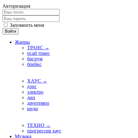
Авторизация
Запомнить меня
Войти
Жанры
ТРАНС →
псай транс
бигрум
брейкс
ХАУС →
дэнс
электро
дип
даунтемпо
инди
ТЕХНО →
прогрессив хаус
Музыка