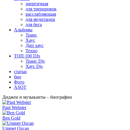
энергичная
для тренировок
расслабляющая
для медитации
для бега
Альбомы
Транс
Хаус
Дип хаус
Техно
ТОП 100 DJs
Транс Djs
Хаус Djs
статьи
био
Фото
ASOT
Диджеи и музыканты – биографии
Paul Webster
Ben Gold
Ummet Ozcan