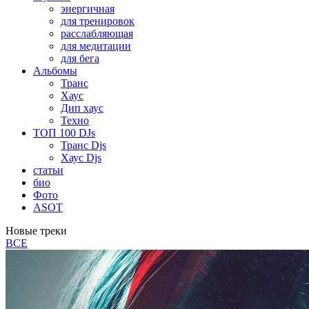
энергичная
для тренировок
расслабляющая
для медитации
для бега
Альбомы
Транс
Хаус
Дип хаус
Техно
ТОП 100 DJs
Транс Djs
Хаус Djs
статьи
био
Фото
ASOT
Новые треки
ВСЕ