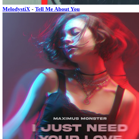
MelodystiX
-
Tell Me About You