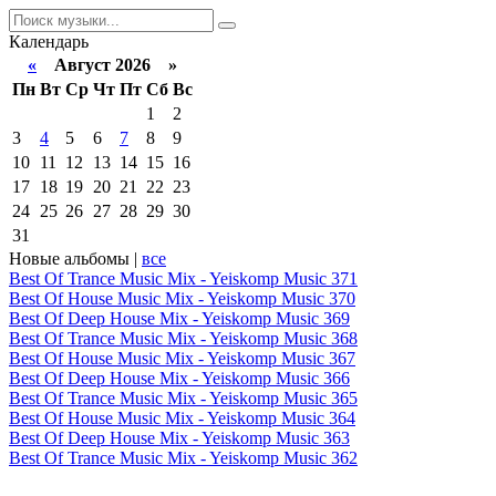
Календарь
«
Август 2026 »
Пн
Вт
Ср
Чт
Пт
Сб
Вс
1
2
3
4
5
6
7
8
9
10
11
12
13
14
15
16
17
18
19
20
21
22
23
24
25
26
27
28
29
30
31
Новые альбомы |
все
Best Of Trance Music Mix - Yeiskomp Music 371
Best Of House Music Mix - Yeiskomp Music 370
Best Of Deep House Mix - Yeiskomp Music 369
Best Of Trance Music Mix - Yeiskomp Music 368
Best Of House Music Mix - Yeiskomp Music 367
Best Of Deep House Mix - Yeiskomp Music 366
Best Of Trance Music Mix - Yeiskomp Music 365
Best Of House Music Mix - Yeiskomp Music 364
Best Of Deep House Mix - Yeiskomp Music 363
Best Of Trance Music Mix - Yeiskomp Music 362