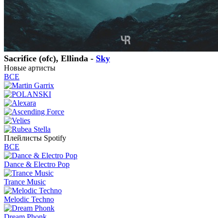
Sacrifice (ofc), Ellinda -
Sky
Новые артисты
ВСЕ
Плейлисты Spotify
ВСЕ
Dance & Electro Pop
Trance Music
Melodic Techno
Dream Phonk