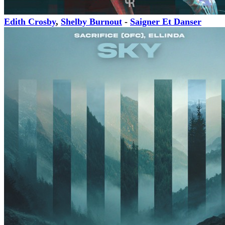
Edith Crosby
,
Shelby Burnout
-
Saigner Et Danser