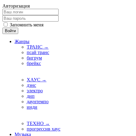
Авторизация
Запомнить меня
Войти
Жанры
ТРАНС →
псай транс
бигрум
брейкс
ХАУС →
дэнс
электро
дип
даунтемпо
инди
ТЕХНО →
прогрессив хаус
Музыка