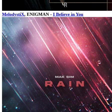
MelodystiX
, ENIGMAN -
I Believe in You