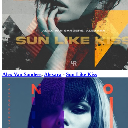
Alex Van Sanders
,
Alexara
-
Sun Like Kiss