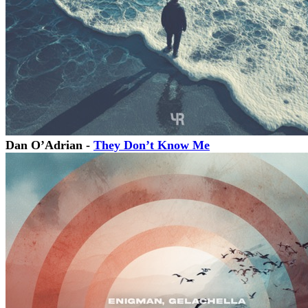
Dan O’Adrian -
They Don’t Know Me