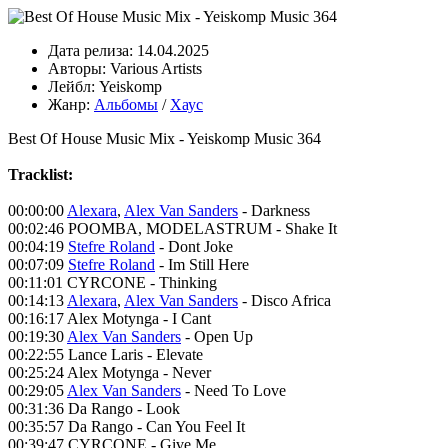
Дата релиза:
14.04.2025
Авторы:
Various Artists
Лейбл:
Yeiskomp
Жанр:
Альбомы
/
Хаус
Best Of House Music Mix - Yeiskomp Music 364
Tracklist:
00:00:00
Alexara
,
Alex Van Sanders
- Darkness
00:02:46 POOMBA, MODELASTRUM - Shake It
00:04:19
Stefre Roland
- Dont Joke
00:07:09
Stefre Roland
- Im Still Here
00:11:01 CYRCONE - Thinking
00:14:13
Alexara
,
Alex Van Sanders
- Disco Africa
00:16:17 Alex Motynga - I Cant
00:19:30
Alex Van Sanders
- Open Up
00:22:55 Lance Laris - Elevate
00:25:24 Alex Motynga - Never
00:29:05
Alex Van Sanders
- Need To Love
00:31:36 Da Rango - Look
00:35:57 Da Rango - Can You Feel It
00:39:47 CYRCONE - Give Me