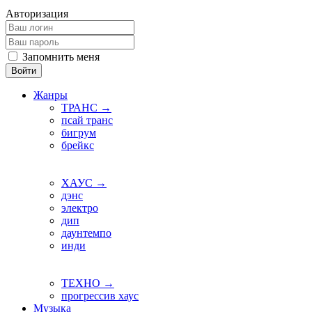
Авторизация
Запомнить меня
Войти
Жанры
ТРАНС →
псай транс
бигрум
брейкс
ХАУС →
дэнс
электро
дип
даунтемпо
инди
ТЕХНО →
прогрессив хаус
Музыка