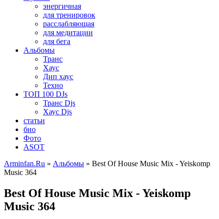
энергичная
для тренировок
расслабляющая
для медитации
для бега
Альбомы
Транс
Хаус
Дип хаус
Техно
ТОП 100 DJs
Транс Djs
Хаус Djs
статьи
био
Фото
ASOT
Arminfan.Ru
»
Альбомы
» Best Of House Music Mix - Yeiskomp
Music 364
Best Of House Music Mix - Yeiskomp
Music 364