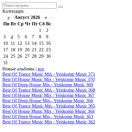
Календарь
«
Август 2026 »
Пн
Вт
Ср
Чт
Пт
Сб
Вс
1
2
3
4
5
6
7
8
9
10
11
12
13
14
15
16
17
18
19
20
21
22
23
24
25
26
27
28
29
30
31
Новые альбомы |
все
Best Of Trance Music Mix - Yeiskomp Music 371
Best Of House Music Mix - Yeiskomp Music 370
Best Of Deep House Mix - Yeiskomp Music 369
Best Of Trance Music Mix - Yeiskomp Music 368
Best Of House Music Mix - Yeiskomp Music 367
Best Of Deep House Mix - Yeiskomp Music 366
Best Of Trance Music Mix - Yeiskomp Music 365
Best Of House Music Mix - Yeiskomp Music 364
Best Of Deep House Mix - Yeiskomp Music 363
Best Of Trance Music Mix - Yeiskomp Music 362