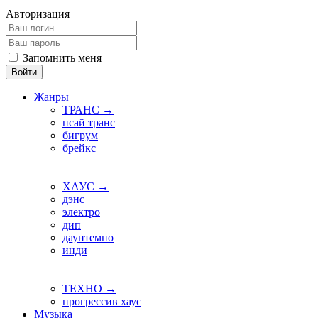
Авторизация
Запомнить меня
Войти
Жанры
ТРАНС →
псай транс
бигрум
брейкс
ХАУС →
дэнс
электро
дип
даунтемпо
инди
ТЕХНО →
прогрессив хаус
Музыка