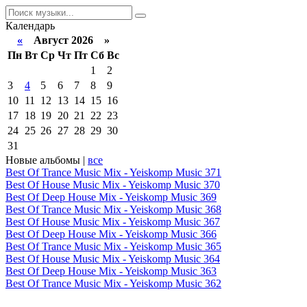
Календарь
«
Август 2026 »
Пн
Вт
Ср
Чт
Пт
Сб
Вс
1
2
3
4
5
6
7
8
9
10
11
12
13
14
15
16
17
18
19
20
21
22
23
24
25
26
27
28
29
30
31
Новые альбомы |
все
Best Of Trance Music Mix - Yeiskomp Music 371
Best Of House Music Mix - Yeiskomp Music 370
Best Of Deep House Mix - Yeiskomp Music 369
Best Of Trance Music Mix - Yeiskomp Music 368
Best Of House Music Mix - Yeiskomp Music 367
Best Of Deep House Mix - Yeiskomp Music 366
Best Of Trance Music Mix - Yeiskomp Music 365
Best Of House Music Mix - Yeiskomp Music 364
Best Of Deep House Mix - Yeiskomp Music 363
Best Of Trance Music Mix - Yeiskomp Music 362