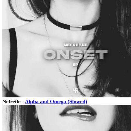
Nefretle -
Alpha and Omega (Slowed)