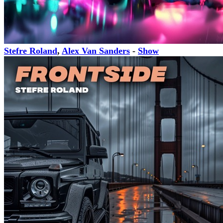
Stefre Roland
,
Alex Van Sanders
-
Show