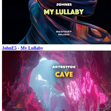
JohnE5
-
My Lullaby