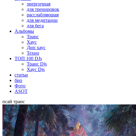
энергичная
для тренировок
расслабляющая
для медитации
для бега
Альбомы
Транс
Хаус
Дип хаус
Техно
ТОП 100 DJs
Транс Djs
Хаус Djs
статьи
био
Фото
ASOT
псай транс