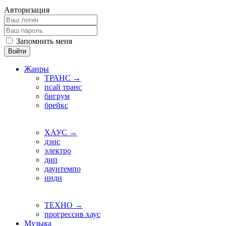
Авторизация
Запомнить меня
Войти
Жанры
ТРАНС →
псай транс
бигрум
брейкс
ХАУС →
дэнс
электро
дип
даунтемпо
инди
ТЕХНО →
прогрессив хаус
Музыка