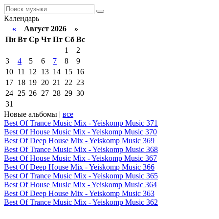
Календарь
«
Август 2026 »
Пн
Вт
Ср
Чт
Пт
Сб
Вс
1
2
3
4
5
6
7
8
9
10
11
12
13
14
15
16
17
18
19
20
21
22
23
24
25
26
27
28
29
30
31
Новые альбомы |
все
Best Of Trance Music Mix - Yeiskomp Music 371
Best Of House Music Mix - Yeiskomp Music 370
Best Of Deep House Mix - Yeiskomp Music 369
Best Of Trance Music Mix - Yeiskomp Music 368
Best Of House Music Mix - Yeiskomp Music 367
Best Of Deep House Mix - Yeiskomp Music 366
Best Of Trance Music Mix - Yeiskomp Music 365
Best Of House Music Mix - Yeiskomp Music 364
Best Of Deep House Mix - Yeiskomp Music 363
Best Of Trance Music Mix - Yeiskomp Music 362