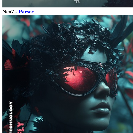
Neo7 -
Parsec