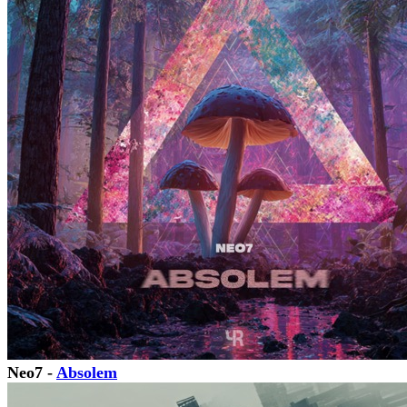
Neo7 -
Absolem