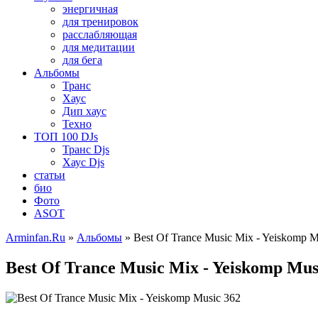
энергичная
для тренировок
расслабляющая
для медитации
для бега
Альбомы
Транс
Хаус
Дип хаус
Техно
ТОП 100 DJs
Транс Djs
Хаус Djs
статьи
био
Фото
ASOT
Arminfan.Ru
»
Альбомы
» Best Of Trance Music Mix - Yeiskomp M
Best Of Trance Music Mix - Yeiskomp Mus