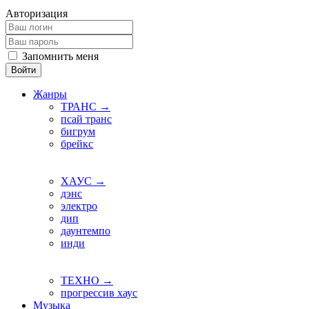
Авторизация
Запомнить меня
Войти
Жанры
ТРАНС →
псай транс
бигрум
брейкс
ХАУС →
дэнс
электро
дип
даунтемпо
инди
ТЕХНО →
прогрессив хаус
Музыка