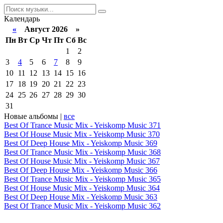
Календарь
«
Август 2026 »
Пн
Вт
Ср
Чт
Пт
Сб
Вс
1
2
3
4
5
6
7
8
9
10
11
12
13
14
15
16
17
18
19
20
21
22
23
24
25
26
27
28
29
30
31
Новые альбомы |
все
Best Of Trance Music Mix - Yeiskomp Music 371
Best Of House Music Mix - Yeiskomp Music 370
Best Of Deep House Mix - Yeiskomp Music 369
Best Of Trance Music Mix - Yeiskomp Music 368
Best Of House Music Mix - Yeiskomp Music 367
Best Of Deep House Mix - Yeiskomp Music 366
Best Of Trance Music Mix - Yeiskomp Music 365
Best Of House Music Mix - Yeiskomp Music 364
Best Of Deep House Mix - Yeiskomp Music 363
Best Of Trance Music Mix - Yeiskomp Music 362