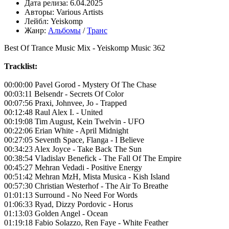
Дата релиза:
6.04.2025
Авторы:
Various Artists
Лейбл:
Yeiskomp
Жанр:
Альбомы
/
Транс
Best Of Trance Music Mix - Yeiskomp Music 362
Tracklist:
00:00:00 Pavel Gorod - Mystery Of The Chase
00:03:11 Belsendr - Secrets Of Color
00:07:56 Praxi, Johnvee, Jo - Trapped
00:12:48 Raul Alex I. - United
00:19:08 Tim August, Kein Twelvin - UFO
00:22:06 Erian White - April Midnight
00:27:05 Seventh Space, Flanga - I Believe
00:34:23 Alex Joyce - Take Back The Sun
00:38:54 Vladislav Benefick - The Fall Of The Empire
00:45:27 Mehran Vedadi - Positive Energy
00:51:42 Mehran MzH, Mista Musica - Kish Island
00:57:30 Christian Westerhof - The Air To Breathe
01:01:13 Surround - No Need For Words
01:06:33 Ryad, Dizzy Pordovic - Horus
01:13:03 Golden Angel - Ocean
01:19:18 Fabio Solazzo, Ren Faye - White Feather