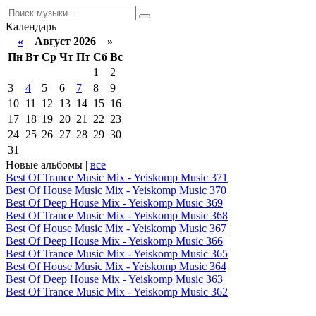
Календарь
«
Август 2026 »
Пн
Вт
Ср
Чт
Пт
Сб
Вс
1
2
3
4
5
6
7
8
9
10
11
12
13
14
15
16
17
18
19
20
21
22
23
24
25
26
27
28
29
30
31
Новые альбомы |
все
Best Of Trance Music Mix - Yeiskomp Music 371
Best Of House Music Mix - Yeiskomp Music 370
Best Of Deep House Mix - Yeiskomp Music 369
Best Of Trance Music Mix - Yeiskomp Music 368
Best Of House Music Mix - Yeiskomp Music 367
Best Of Deep House Mix - Yeiskomp Music 366
Best Of Trance Music Mix - Yeiskomp Music 365
Best Of House Music Mix - Yeiskomp Music 364
Best Of Deep House Mix - Yeiskomp Music 363
Best Of Trance Music Mix - Yeiskomp Music 362