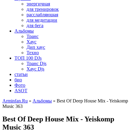
энергичная
для тренировок
расслабляющая
для медитации
для бега
Альбомы
Транс
Хаус
Дип хаус
Техно
ТОП 100 DJs
Транс Djs
Хаус Djs
статьи
био
Фото
ASOT
Arminfan.Ru
»
Альбомы
» Best Of Deep House Mix - Yeiskomp
Music 363
Best Of Deep House Mix - Yeiskomp
Music 363