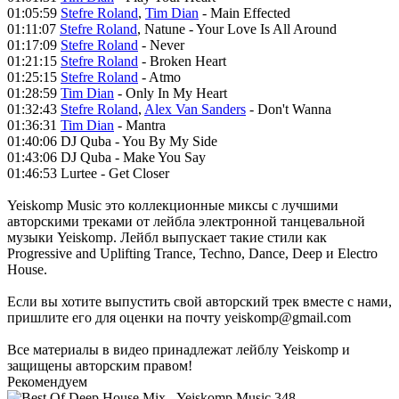
01:05:59
Stefre Roland
,
Tim Dian
- Main Effected
01:11:07
Stefre Roland
, Natune - Your Love Is All Around
01:17:09
Stefre Roland
- Never
01:21:15
Stefre Roland
- Broken Heart
01:25:15
Stefre Roland
- Atmo
01:28:59
Tim Dian
- Only In My Heart
01:32:43
Stefre Roland
,
Alex Van Sanders
- Don't Wanna
01:36:31
Tim Dian
- Mantra
01:40:06 DJ Quba - You By My Side
01:43:06 DJ Quba - Make You Say
01:46:53 Lurtee - Get Closer
Yeiskomp Music это коллекционные миксы с лучшими
авторскими треками от лейбла электронной танцевальной
музыки Yeiskomp. Лейбл выпускает такие стили как
Progressive and Uplifting Trance, Techno, Dance, Deep и Electro
House.
Если вы хотите выпустить свой авторский трек вместе с нами,
пришлите его для оценки на почту yeiskomp@gmail.com
Все материалы в видео принадлежат лейблу Yeiskomp и
защищены авторским правом!
Рекомендуем