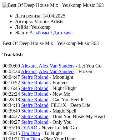
Дата релиза:
14.04.2025
Авторы:
Various Artists
Лейбл:
Yeiskomp
Жанр:
Альбомы
/
Дип хаус
Best Of Deep House Mix - Yeiskomp Music 363
Tracklist:
00:00:00
Alexara
,
Alex Van Sanders
- Let You Go
00:02:24
Alexara
,
Alex Van Sanders
- Frozen
00:04:47
Stefre Roland
- Moonlight
00:10:52
Stefre Roland
- Forever
00:16:45
Stefre Roland
- Night Flight
00:22:24
Stefre Roland
- New Me
00:28:18
Stefre Roland
- Can You Feel It
00:34:13
Stefre Roland
, FiLLiX - Deep Life
00:39:49
Stefre Roland
- Magic Spell
00:44:27
Stefre Roland
- Dont You Break My Heart
00:49:27
Stefre Roland
- Only You
00:55:16
DIARO
- Never Let Me Go
00:58:15
Tim Dian
- To Night
01:01:31
Tim Dian
- Play Your Heart