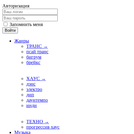
Авторизация
Запомнить меня
Войти
Жанры
ТРАНС →
псай транс
бигрум
брейкс
ХАУС →
дэнс
электро
дип
даунтемпо
инди
ТЕХНО →
прогрессив хаус
Музыка