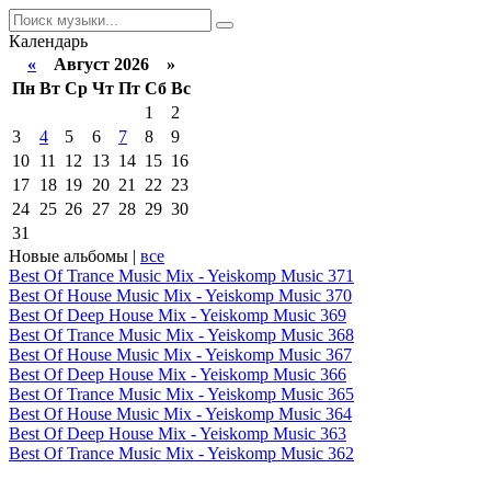
Календарь
«
Август 2026 »
Пн
Вт
Ср
Чт
Пт
Сб
Вс
1
2
3
4
5
6
7
8
9
10
11
12
13
14
15
16
17
18
19
20
21
22
23
24
25
26
27
28
29
30
31
Новые альбомы |
все
Best Of Trance Music Mix - Yeiskomp Music 371
Best Of House Music Mix - Yeiskomp Music 370
Best Of Deep House Mix - Yeiskomp Music 369
Best Of Trance Music Mix - Yeiskomp Music 368
Best Of House Music Mix - Yeiskomp Music 367
Best Of Deep House Mix - Yeiskomp Music 366
Best Of Trance Music Mix - Yeiskomp Music 365
Best Of House Music Mix - Yeiskomp Music 364
Best Of Deep House Mix - Yeiskomp Music 363
Best Of Trance Music Mix - Yeiskomp Music 362