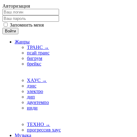
Авторизация
Запомнить меня
Войти
Жанры
ТРАНС →
псай транс
бигрум
брейкс
ХАУС →
дэнс
электро
дип
даунтемпо
инди
ТЕХНО →
прогрессив хаус
Музыка