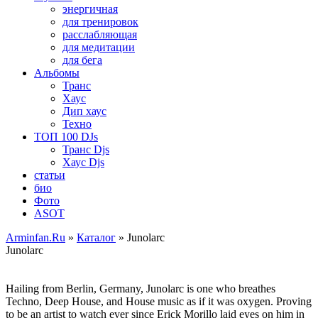
энергичная
для тренировок
расслабляющая
для медитации
для бега
Альбомы
Транс
Хаус
Дип хаус
Техно
ТОП 100 DJs
Транс Djs
Хаус Djs
статьи
био
Фото
ASOT
Arminfan.Ru
»
Каталог
» Junolarc
Junolarc
Hailing from Berlin, Germany, Junolarc is one who breathes
Techno, Deep House, and House music as if it was oxygen. Proving
to be an artist to watch ever since Erick Morillo laid eyes on him in