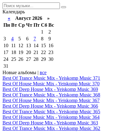
Календарь
«
Август 2026 »
Пн
Вт
Ср
Чт
Пт
Сб
Вс
1
2
3
4
5
6
7
8
9
10
11
12
13
14
15
16
17
18
19
20
21
22
23
24
25
26
27
28
29
30
31
Новые альбомы |
все
Best Of Trance Music Mix - Yeiskomp Music 371
Best Of House Music Mix - Yeiskomp Music 370
Best Of Deep House Mix - Yeiskomp Music 369
Best Of Trance Music Mix - Yeiskomp Music 368
Best Of House Music Mix - Yeiskomp Music 367
Best Of Deep House Mix - Yeiskomp Music 366
Best Of Trance Music Mix - Yeiskomp Music 365
Best Of House Music Mix - Yeiskomp Music 364
Best Of Deep House Mix - Yeiskomp Music 363
Best Of Trance Music Mix - Yeiskomp Music 362