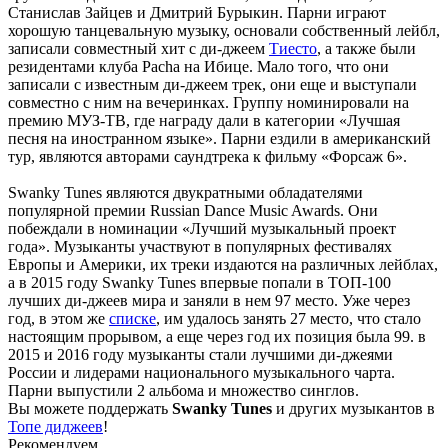
Станислав Зайцев и Дмитрий Бурыкин. Парни играют
хорошую танцевальную музыку, основали собственный лейбл,
записали совместный хит с ди-джеем
Тиесто
, а также были
резидентами клуба Pacha на Ибице. Мало того, что они
записали с известным ди-джеем трек, они еще и выступали
совместно с ним на вечеринках. Группу номинировали на
премию МУЗ-ТВ, где награду дали в категории «Лучшая
песня на иностранном языке». Парни ездили в американский
тур, являются авторами саундтрека к фильму «Форсаж 6».
Swanky Tunes являются двукратными обладателями
популярной премии Russian Dance Music Awards. Они
побеждали в номинации «Лучший музыкальный проект
года». Музыканты участвуют в популярных фестивалях
Европы и Америки, их треки издаются на различных лейблах,
а в 2015 году Swanky Tunes впервые попали в ТОП-100
лучших ди-джеев мира и заняли в нем 97 место. Уже через
год, в этом же
списке
, им удалось занять 27 место, что стало
настоящим прорывом, а еще через год их позиция была 99. в
2015 и 2016 году музыканты стали лучшими ди-джеями
России и лидерами национального музыкального чарта.
Парни выпустили 2 альбома и множество синглов.
Вы можете поддержать
Swanky Tunes
и других музыкантов в
Топе диджеев
!
Рекомендуем