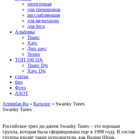
энергичная
для тренировок
расслабляющая
для медитации
для бега
Альбомы
Транс
Хаус
Дип хаус
Техно
ТОП 100 DJs
Транс Djs
Хаус Djs
статьи
био
Фото
ASOT
Arminfan.Ru
»
Каталог
» Swanky Tunes
Swanky Tunes
Российское трио ди-джеев Swanky Tunes – это хорошая
группа, которая была сформирована еще в 1998 году. В состав
группы входят такие исполнители, как Вадим Шпак,