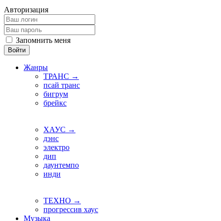
Авторизация
Запомнить меня
Войти
Жанры
ТРАНС →
псай транс
бигрум
брейкс
ХАУС →
дэнс
электро
дип
даунтемпо
инди
ТЕХНО →
прогрессив хаус
Музыка