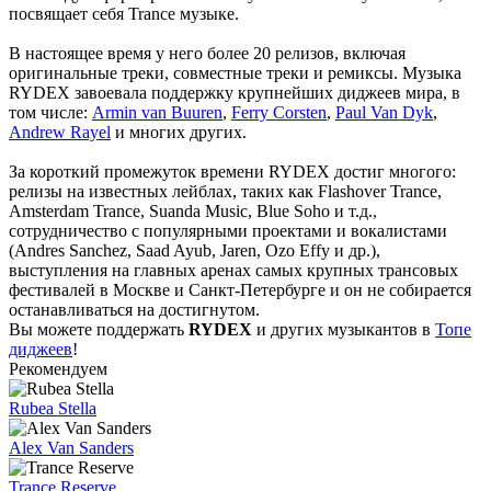
посвящает себя Trance музыке.
В настоящее время у него более 20 релизов, включая
оригинальные треки, совместные треки и ремиксы. Музыка
RYDEX завоевала поддержку крупнейших диджеев мира, в
том числе:
Armin van Buuren
,
Ferry Corsten
,
Paul Van Dyk
,
Andrew Rayel
и многих других.
За короткий промежуток времени RYDEX достиг многого:
релизы на известных лейблах, таких как Flashover Trance,
Amsterdam Trance, Suanda Music, Blue Soho и т.д.,
сотрудничество с популярными проектами и вокалистами
(Andres Sanchez, Saad Ayub, Jaren, Ozo Effy и др.),
выступления на главных аренах самых крупных трансовых
фестивалей в Москве и Санкт-Петербурге и он не собирается
останавливаться на достигнутом.
Вы можете поддержать
RYDEX
и других музыкантов в
Топе
диджеев
!
Рекомендуем
Rubea Stella
Alex Van Sanders
Trance Reserve