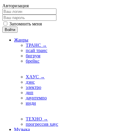
Авторизация
Запомнить меня
Войти
Жанры
ТРАНС →
псай транс
бигрум
брейкс
ХАУС →
дэнс
электро
дип
даунтемпо
инди
ТЕХНО →
прогрессив хаус
Музыка