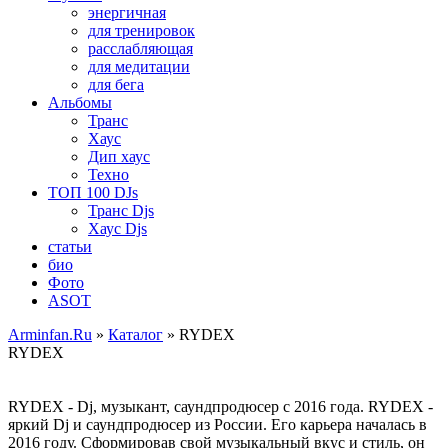
энергичная
для тренировок
расслабляющая
для медитации
для бега
Альбомы
Транс
Хаус
Дип хаус
Техно
ТОП 100 DJs
Транс Djs
Хаус Djs
статьи
био
Фото
ASOT
Arminfan.Ru
»
Каталог
» RYDEX
RYDEX
RYDEX - Dj, музыкант, саундпродюсер с 2016 года. RYDEX -
яркий Dj и саундпродюсер из России. Его карьера началась в
2016 году. Сформировав свой музыкальный вкус и стиль, он