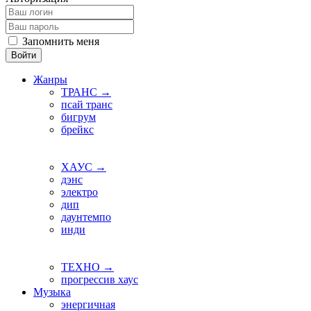
Запомнить меня
Войти
Жанры
ТРАНС →
псай транс
бигрум
брейкс
ХАУС →
дэнс
электро
дип
даунтемпо
инди
ТЕХНО →
прогрессив хаус
Музыка
энергичная