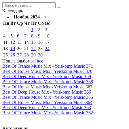
Календарь
«
Ноябрь 2024
»
Пн
Вт
Ср
Чт
Пт
Сб
Вс
1
2
3
4
5
6
7
8
9
10
11
12
13
14
15
16
17
18
19
20
21
22
23
24
25
26
27
28
29
30
Новые альбомы |
все
Best Of Trance Music Mix - Yeiskomp Music 371
Best Of House Music Mix - Yeiskomp Music 370
Best Of Deep House Mix - Yeiskomp Music 369
Best Of Trance Music Mix - Yeiskomp Music 368
Best Of House Music Mix - Yeiskomp Music 367
Best Of Deep House Mix - Yeiskomp Music 366
Best Of Trance Music Mix - Yeiskomp Music 365
Best Of House Music Mix - Yeiskomp Music 364
Best Of Deep House Mix - Yeiskomp Music 363
Best Of Trance Music Mix - Yeiskomp Music 362
Авторизация