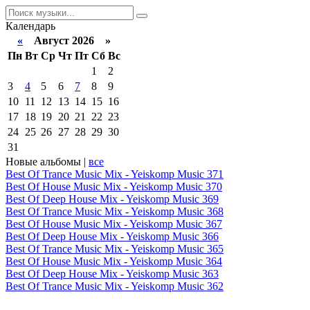
Календарь
«
Август 2026 »
Пн
Вт
Ср
Чт
Пт
Сб
Вс
1
2
3
4
5
6
7
8
9
10
11
12
13
14
15
16
17
18
19
20
21
22
23
24
25
26
27
28
29
30
31
Новые альбомы |
все
Best Of Trance Music Mix - Yeiskomp Music 371
Best Of House Music Mix - Yeiskomp Music 370
Best Of Deep House Mix - Yeiskomp Music 369
Best Of Trance Music Mix - Yeiskomp Music 368
Best Of House Music Mix - Yeiskomp Music 367
Best Of Deep House Mix - Yeiskomp Music 366
Best Of Trance Music Mix - Yeiskomp Music 365
Best Of House Music Mix - Yeiskomp Music 364
Best Of Deep House Mix - Yeiskomp Music 363
Best Of Trance Music Mix - Yeiskomp Music 362