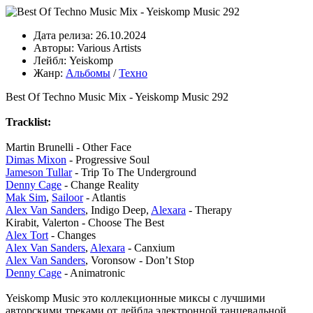
Дата релиза:
26.10.2024
Авторы:
Various Artists
Лейбл:
Yeiskomp
Жанр:
Альбомы
/
Техно
Best Of Techno Music Mix - Yeiskomp Music 292
Tracklist:
Martin Brunelli - Other Face
Dimas Mixon
- Progressive Soul
Jameson Tullar
- Trip To The Underground
Denny Cage
- Change Reality
Mak Sim
,
Sailoor
- Atlantis
Alex Van Sanders
, Indigo Deep,
Alexara
- Therapy
Kirabit, Valerton - Choose The Best
Alex Tort
- Changes
Alex Van Sanders
,
Alexara
- Canxium
Alex Van Sanders
, Voronsow - Don’t Stop
Denny Cage
- Animatronic
Yeiskomp Music это коллекционные миксы с лучшими
авторскими треками от лейбла электронной танцевальной