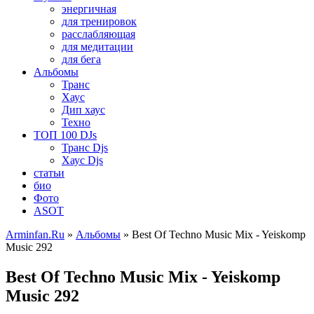
энергичная
для тренировок
расслабляющая
для медитации
для бега
Альбомы
Транс
Хаус
Дип хаус
Техно
ТОП 100 DJs
Транс Djs
Хаус Djs
статьи
био
Фото
ASOT
Arminfan.Ru
»
Альбомы
» Best Of Techno Music Mix - Yeiskomp
Music 292
Best Of Techno Music Mix - Yeiskomp
Music 292