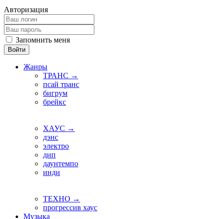
Авторизация
Запомнить меня
Войти
Жанры
ТРАНС →
псай транс
бигрум
брейкс
ХАУС →
дэнс
электро
дип
даунтемпо
инди
ТЕХНО →
прогрессив хаус
Музыка